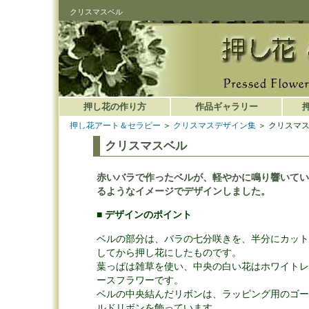
クリスマスベル
押し花の作り方
作品ギャラリー
押し花アート＆セラピー
＞
クリスマスデザイン集
＞ クリスマ
クリスマスベル
赤いバラで作ったベルが、軽やかに鳴り響いてい
るようなイメージでデザインしました。
■
デザインのポイント
ベルの部分は、バラの七分咲きを、半分にカット
してから押し花にしたものです。
葉っぱは雑草を使い、中央の白い花はホワイトレ
ースフラワーです。
ベルの中央結んだリボンは、ラッピング用のゴー
ルドリボンを飾っています。