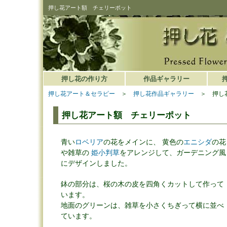
押し花アート額 チェリーポット
押し花の作り方
作品ギャラリー
押し花アート＆セラピー
＞
押し花作品ギャラリー
＞ 押し花
押し花アート額 チェリーポット
青い
ロベリア
の花をメインに、 黄色の
エニシダ
の花
や雑草の
姫小判草
をアレンジして、ガーデニング風
にデザインしました。
鉢の部分は、桜の木の皮を四角くカットして作って
います。
地面のグリーンは、雑草を小さくちぎって横に並べ
ています。