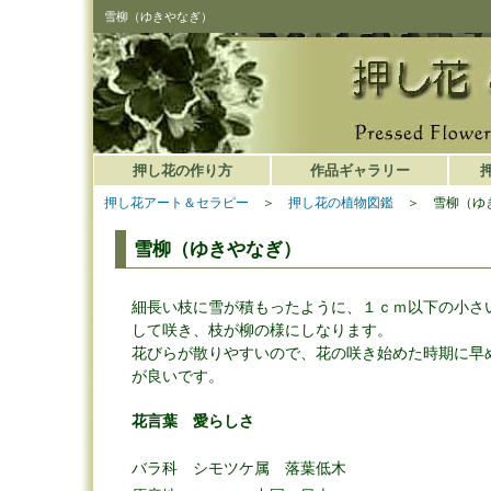
雪柳（ゆきやなぎ）
押し花の作り方
作品ギャラリー
押し花アート＆セラピー
＞
押し花の植物図鑑
＞ 雪柳（ゆ
雪柳（ゆきやなぎ）
細長い枝に雪が積もったように、１ｃｍ以下の小さ
して咲き、枝が柳の様にしなります。
花びらが散りやすいので、花の咲き始めた時期に早
が良いです。
花言葉 愛らしさ
バラ科 シモツケ属 落葉低木