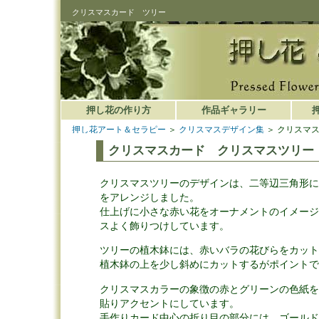
クリスマスカード ツリー
押し花の作り方
作品ギャラリー
押し花アート＆セラピー
＞
クリスマスデザイン集
＞ クリスマ
クリスマスカード クリスマスツリー
クリスマスツリーのデザインは、二等辺三角形に
をアレンジしました。
仕上げに小さな赤い花をオーナメントのイメージ
スよく飾りつけしています。
ツリーの植木鉢には、赤いバラの花びらをカット
植木鉢の上を少し斜めにカットするがポイントで
クリスマスカラーの象徴の赤とグリーンの色紙を
貼りアクセントにしています。
手作りカード中心の折り目の部分には、ゴールド