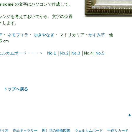
elcome
の文字はパソコンで作成して、
。
レンジを考えておいてから、文字の位置
トします。
ア
・
ネモフィラ
・
ゆきやなぎ
・ マトリカリア・
かすみ草
・他
5 cm
ルカムボード・・・＞ No.1
│
No.2
│
No.3
│No.4│
No.5
 トップへ戻る
▲
作り方
作品ギャラリー
押し花の植物図鑑
ウェルカムボード
手作りカード